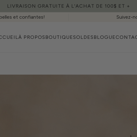
LIVRAISON GRATUITE À L'ACHAT DE 100$ ET +
belles et confiantes!
Suivez-no
CCUEIL
À PROPOS
BOUTIQUE
SOLDES
BLOGUE
CONTA