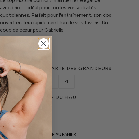
Le top Flo allie confort, maintien et élégance
avec brio — idéal pour toutes vos activités
quotidiennes. Parfait pour l'entraînement, son dos
ouvert en fera rapidement l’un de vos favoris. Un
coup de cœur pour Gabrielle
COULEUR
NOIR
TAILLE
CHARTE DES GRANDEURS
XS
S
M
L
XL
TYPE DE LONGUEUR DU HAUT
CROP TOP
AJOUTER AU PANIER