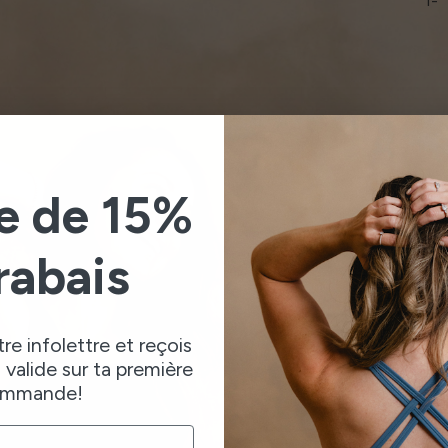
1-
te de 15%
rabais
tre infolettre et reçois
valide sur ta première
mmande!