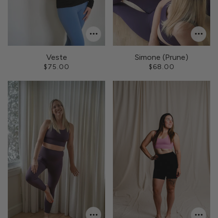
Veste
Simone (Prune)
$75.00
$68.00