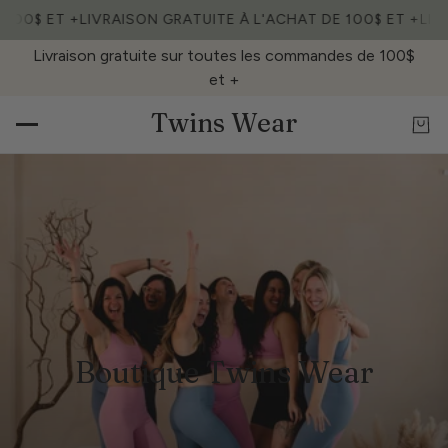
100$ ET +
LIVRAISON GRATUITE À L'ACHAT DE 100$ ET +
LIVR
Livraison gratuite sur toutes les commandes de 100$
et +
Twins Wear
Boutique Twins Wear