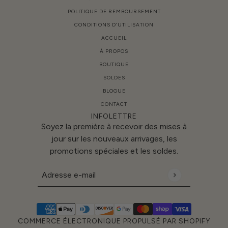
POLITIQUE DE REMBOURSEMENT
CONDITIONS D’UTILISATION
ACCUEIL
À PROPOS
BOUTIQUE
SOLDES
BLOGUE
CONTACT
INFOLETTRE
Soyez la première à recevoir des mises à
jour sur les nouveaux arrivages, les
promotions spéciales et les soldes.
Adresse e-mail
Ce site est protégé par hCaptcha, et la
Politique d
COMMERCE ÉLECTRONIQUE PROPULSÉ PAR SHOPIFY