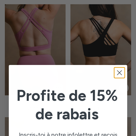
Profite de 15%
Flo (Rose)
Charlotte (Noir)
de rabais
$68.00
$68.00
Inscris-toi à notre infolettre et reçois