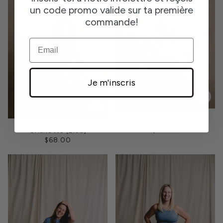
un code promo valide sur ta première
commande!
EMAIL
Je m'inscris
Charlotte (Rose)
Charlotte (Bleu)
$68.00
$68.00