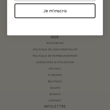
À PROPOS DE LA BOUTIQUE
Je m'inscris
2026 © TWINS WEAR
Confort et féminité au quotidien!
AIDE
RECHERCHE
POLITIQUE DE CONFIDENTIALITÉ
POLITIQUE DE REMBOURSEMENT
CONDITIONS D’UTILISATION
ACCUEIL
À PROPOS
BOUTIQUE
SOLDES
BLOGUE
CONTACT
INFOLETTRE