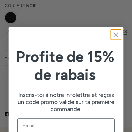
COULEUR
NOIR
CHARTE DES GRANDEURS
TAILLE
XS
S
M
L
XL
Profite de 15%
TYPE DE LONGUEUR DU HAUT
de rabais
CROP TOP
Inscris-toi à notre infolettre et reçois
AJOUTER AU PANIER
un code promo valide sur ta première
commande!
EMAIL