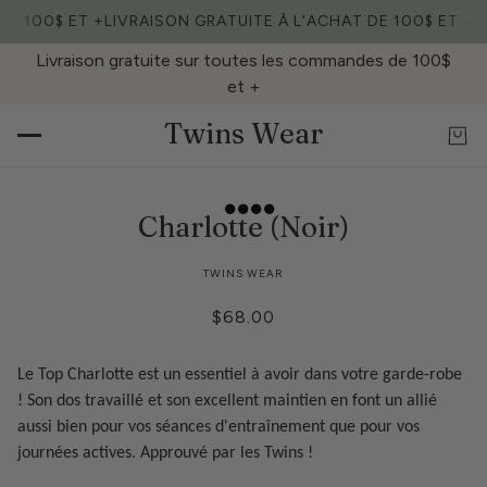
DE 100$ ET +
LIVRAISON GRATUITE À L'ACHAT DE 100$ ET +
L
Livraison gratuite sur toutes les commandes de 100$
et +
Twins Wear
Charlotte (Noir)
TWINS WEAR
$68.00
Le Top Charlotte est un essentiel à avoir dans votre garde-robe
! Son dos travaillé et son excellent maintien en font un allié
aussi bien pour vos séances d'entraînement que pour vos
journées actives. Approuvé par les Twins !