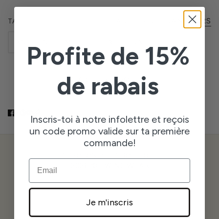
CHARTE DES GRANDEURS
TAILLE
XS
S
M
L
XL
2XL
Profite de 15%
de rabais
AJOUTER AU PANIER
Inscris-toi à notre infolettre et reçois
un code promo valide sur ta première
commande!
À PROPOS DE LA BOUTIQUE
EMAIL
2026 © TWINS WEAR
Confort et féminité au quotidien!
Je m'inscris
AIDE