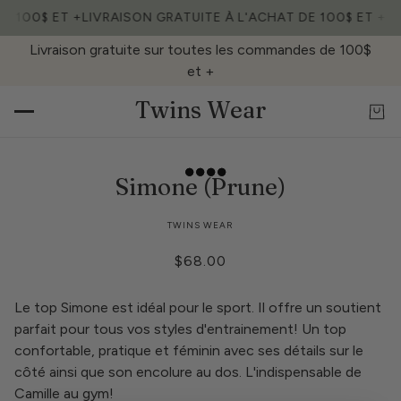
E 100$ ET +
LIVRAISON GRATUITE À L'ACHAT DE 100$ ET +
LI
Livraison gratuite sur toutes les commandes de 100$
et +
Twins Wear
Simone (Prune)
TWINS WEAR
$68.00
Le top Simone est idéal pour le sport. Il offre un soutient
parfait pour tous vos styles d'entrainement! Un top
confortable, pratique et féminin avec ses détails sur le
côté ainsi que son encolure au dos. L'indispensable de
Camille au gym!