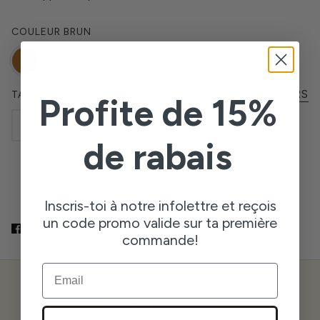
COULEUR
BRUN
CHARTE DES GRANDEURS
TAILLE
Profite de 15%
XS
S
M
L
XL
de rabais
AJOUTER AU PANIER
Inscris-toi à notre infolettre et reçois
un code promo valide sur ta première
commande!
EMAIL
À PROPOS DE LA BOUTIQUE
2026 © TWINS WEAR