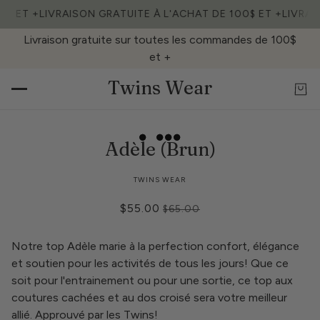
0$ ET +
LIVRAISON GRATUITE À L'ACHAT DE 100$ ET +
LIVRAI
Livraison gratuite sur toutes les commandes de 100$
et +
Twins Wear
Adèle (Brun)
TWINS WEAR
$55.00
$65.00
Notre top Adèle marie à la perfection confort, élégance
et soutien pour les activités de tous les jours! Que ce
soit pour l'entrainement ou pour une sortie, ce top aux
coutures cachées et au dos croisé sera votre meilleur
allié. Approuvé par les Twins!