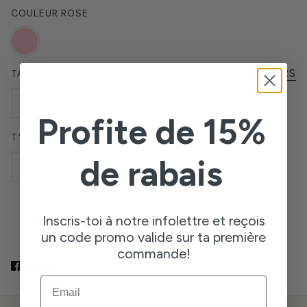
COULEUR
ROSE
CHARTE DES GRANDEURS
TAILLE
XS
S
M
L
XL
Profite de 15%
TYPE DE LONGUEUR DU HAUT
de rabais
CROP TOP
Inscris-toi à notre infolettre et reçois
AJOUTER AU PANIER
un code promo valide sur ta première
commande!
EMAIL