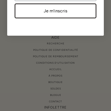
À PROPOS DE LA BOUTIQUE
Je m'inscris
2026 © TWINS WEAR
Confort et féminité au quotidien!
AIDE
RECHERCHE
POLITIQUE DE CONFIDENTIALITÉ
POLITIQUE DE REMBOURSEMENT
CONDITIONS D’UTILISATION
ACCUEIL
À PROPOS
BOUTIQUE
SOLDES
BLOGUE
CONTACT
INFOLETTRE