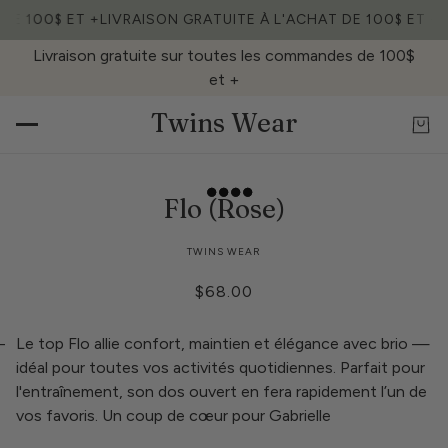
DE 100$ ET +
LIVRAISON GRATUITE À L'ACHAT DE 100$ ET +
L
Livraison gratuite sur toutes les commandes de 100$
et +
Twins Wear
Flo (Rose)
TWINS WEAR
$68.00
-
Le top Flo allie confort, maintien et élégance avec brio —
idéal pour toutes vos activités quotidiennes. Parfait pour
l'entraînement, son dos ouvert en fera rapidement l’un de
vos favoris. Un coup de cœur pour Gabrielle