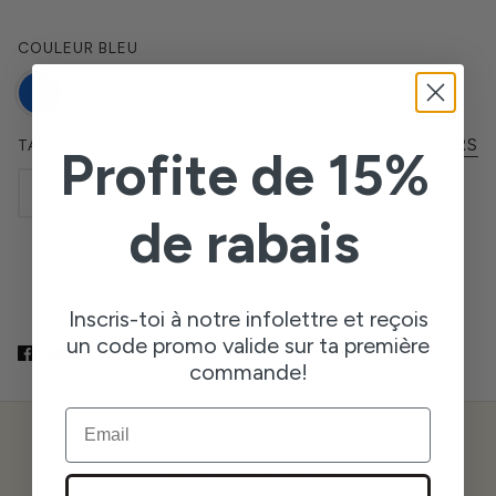
COULEUR
BLEU
CHARTE DES GRANDEURS
TAILLE
Profite de 15%
XS
S
M
L
XL
de rabais
AJOUTER AU PANIER
Inscris-toi à notre infolettre et reçois
un code promo valide sur ta première
commande!
EMAIL
À PROPOS DE LA BOUTIQUE
2026 © TWINS WEAR