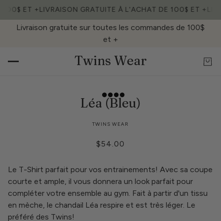
 100$ ET +
LIVRAISON GRATUITE À L'ACHAT DE 100$ ET +
LIV
Livraison gratuite sur toutes les commandes de 100$
et +
Twins Wear
Léa (Bleu)
TWINS WEAR
$54.00
Le T-Shirt parfait pour vos entrainements! Avec sa coupe
courte et ample, il vous donnera un look parfait pour
compléter votre ensemble au gym. Fait à partir d'un tissu
en mèche, le chandail Léa respire et est très léger. Le
préféré des Twins!