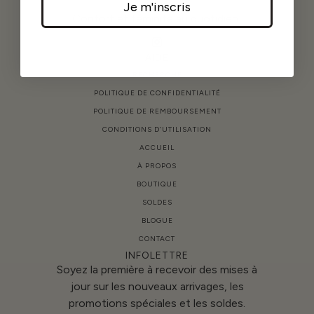
Je m'inscris
Confort et féminité au quotidien!
AIDE
RECHERCHE
POLITIQUE DE CONFIDENTIALITÉ
POLITIQUE DE REMBOURSEMENT
CONDITIONS D’UTILISATION
ACCUEIL
À PROPOS
BOUTIQUE
SOLDES
BLOGUE
CONTACT
INFOLETTRE
Soyez la première à recevoir des mises à
jour sur les nouveaux arrivages, les
promotions spéciales et les soldes.