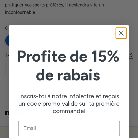
pratiquer vos sports préférés, il deviendra vite un
incontournable!
COULEUR
BLEU
Profite de 15%
CHARTE DES GRANDEURS
TAILLE
de rabais
XS
S
M
L
XL
AJOUTER AU PANIER
Inscris-toi à notre infolettre et reçois
un code promo valide sur ta première
commande!
EMAIL