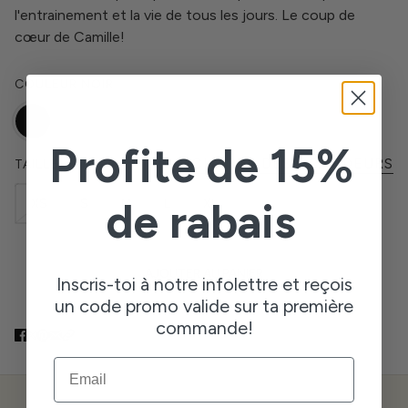
l'entrainement et la vie de tous les jours. Le coup de
cœur de Camille!
COULEUR
NOIR
Profite de 15%
CHARTE DES GRANDEURS
TAILLE
de rabais
XS
S
M
L
XL
AJOUTER AU PANIER
Inscris-toi à notre infolettre et reçois
un code promo valide sur ta première
commande!
EMAIL