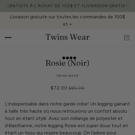
ON GRATUITE À L'ACHAT DE 100$ ET +
LIVRAISON GRATUITE À
Livraison gratuite sur toutes les commandes de 100$
et +
Twins Wear
Rosie (Noir)
TWINS WEAR
$72.00
$85.00
L'indispensable dans notre garde-robe! Un legging gainant
à taille très haute où nous retrouvons un confort absolu
tout en étant stylé. Avec son mélange de polyester et
d'élasthanne, notre legging Rosie est super doux tout en
étant un tissu qui respire beaucoup. On l'adore pour