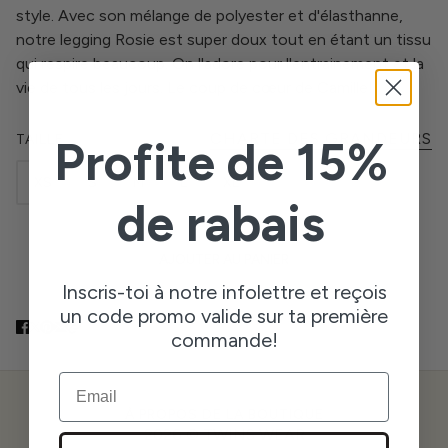
style. Avec son mélange de polyester et d'élasthanne,
notre legging Rosie est super doux tout en étant un tissu
qui respire beaucoup. On l'adore pour l'entrainement et la
vie de tous les jours. Le coup de cœur de Camille!
CHARTE DES GRANDEURS
TAILLE
Profite de 15%
XS
S
M
L
XL
de rabais
AJOUTER AU PANIER
Inscris-toi à notre infolettre et reçois
un code promo valide sur ta première
commande!
EMAIL
À PROPOS DE LA BOUTIQUE
2026 © TWINS WEAR