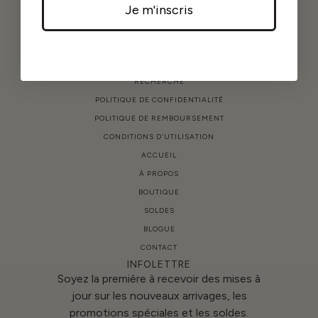
Je m'inscris
Confort et féminité au quotidien!
AIDE
RECHERCHE
POLITIQUE DE CONFIDENTIALITÉ
POLITIQUE DE REMBOURSEMENT
CONDITIONS D’UTILISATION
ACCUEIL
À PROPOS
BOUTIQUE
SOLDES
BLOGUE
CONTACT
INFOLETTRE
Soyez la première à recevoir des mises à
jour sur les nouveaux arrivages, les
promotions spéciales et les soldes.