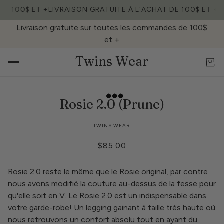
DE 100$ ET +
LIVRAISON GRATUITE À L'ACHAT DE 100$ ET +
L
Livraison gratuite sur toutes les commandes de 100$
et +
Twins Wear
Rosie 2.0 (Prune)
TWINS WEAR
$85.00
Rosie 2.0 reste le même que le Rosie original, par contre
nous avons modifié la couture au-dessus de la fesse pour
qu'elle soit en V. Le Rosie 2.0 est un indispensable dans
votre garde-robe! Un legging gainant à taille très haute où
nous retrouvons un confort absolu tout en ayant du