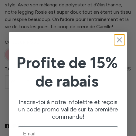
style. Avec son mélange de polyester et d'élasthanne,
notre legging Rosie est super doux tout en étant un tissu
qui respire beaucoup. On l'adore pour l'entrainement et la
vie de tous les jours. Le coup de cœur de Camille!
COULEUR
ROSE
Profite de 15%
CHARTE DES GRANDEURS
TAILLE
de rabais
XS
S
M
L
XL
Inscris-toi à notre infolettre et reçois
AJOUTER AU PANIER
un code promo valide sur ta première
commande!
EMAIL