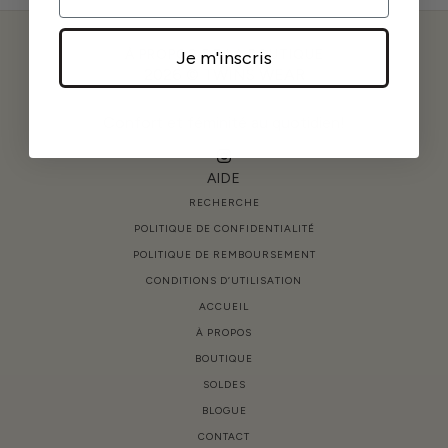
À PROPOS DE LA BOUTIQUE
Je m'inscris
2026 © TWINS WEAR
Confort et féminité au quotidien!
AIDE
RECHERCHE
POLITIQUE DE CONFIDENTIALITÉ
POLITIQUE DE REMBOURSEMENT
CONDITIONS D’UTILISATION
ACCUEIL
À PROPOS
BOUTIQUE
SOLDES
BLOGUE
CONTACT