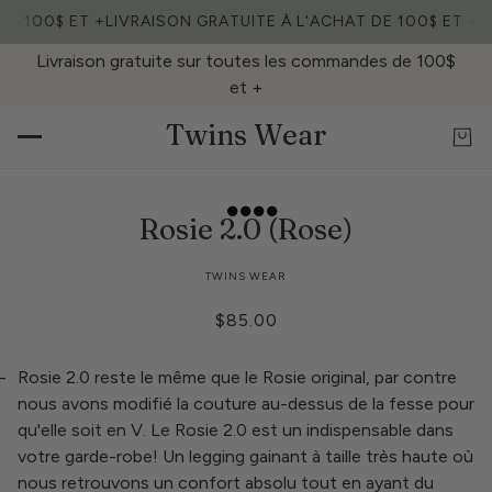
DE 100$ ET +
LIVRAISON GRATUITE À L'ACHAT DE 100$ ET +
L
Livraison gratuite sur toutes les commandes de 100$
et +
Twins Wear
Rosie 2.0 (Rose)
TWINS WEAR
$85.00
-
Rosie 2.0 reste le même que le Rosie original, par contre
nous avons modifié la couture au-dessus de la fesse pour
qu'elle soit en V. Le Rosie 2.0 est un indispensable dans
votre garde-robe! Un legging gainant à taille très haute où
nous retrouvons un confort absolu tout en ayant du